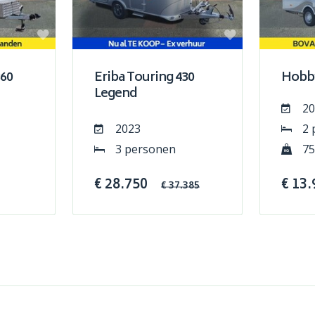
60
Eriba Touring 430
Hobby
Legend
20
2023
2 
3 personen
75
€ 28.750
€ 13.
€ 37.385