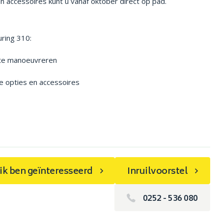
 en accessoires kunt u vanaf oktober direct op pad.
uring 310:
 te manoeuvreren
le opties en accessoires
, ik ben geïnteresseerd
Inruilvoorstel
0252 - 536 080